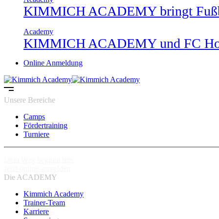
KIMMICH ACADEMY bringt Fußbal
Academy
KIMMICH ACADEMY und FC Holz
Online Anmeldung
Unsere Bereiche
Camps
Fördertraining
Turniere
Dein Weg beginnt hier
Jetzt online anmelden
Die ACADEMY
Kimmich Academy
Trainer-Team
Karriere